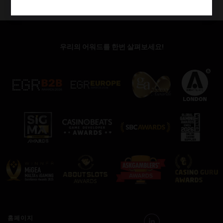
우리의 어워드를 한번 살펴보세요!
홈페이지