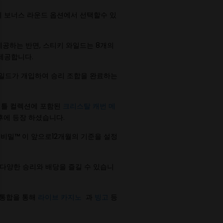
지 보너스 라운드 옵션에서 선택할수 있
제공하는 반면, 스티키 와일드는 8개의
 제공합니다.
와일드가 개입하여 승리 조합을 완료하는
 타이틀 컬렉션에 포함된
크리스탈 캐번 메
후에 등장 하셨습니다.
 비밀™ 이 앞으로12개월의 기준을 설정
.
 다양한 승리와 배당을 즐길 수 있습니
 통합을 통해
라이브 카지노
과
빙고
등