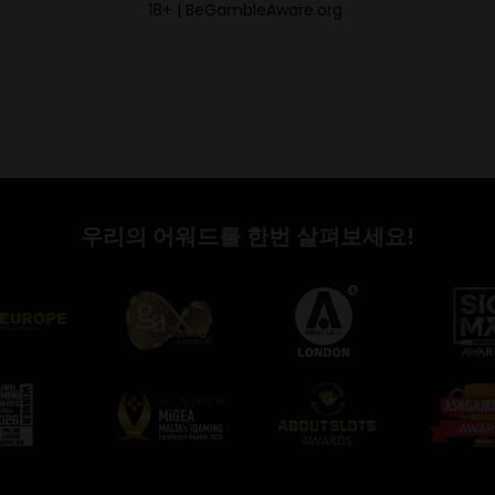
18+ | BeGambleAware.org
우리의 어워드를 한번 살펴보세요!