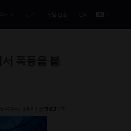
회사
뉴스
게임 인증
문의
에서 폭풍을 불
해를 시작하는 플레이어를 환영합니다