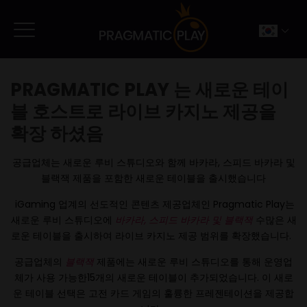
PRAGMATIC PLAY 는 새로운 테이
블 호스트로 라이브 카지노 제공을
확장 하셨음
공급업체는 새로운 루비 스튜디오와 함께 바카라, 스피드 바카라 및
블랙잭 제품을 포함한 새로운 테이블을 출시했습니다
iGaming 업계의 선도적인 콘텐츠 제공업체인 Pragmatic Play는
새로운 루비 스튜디오에
바카라
,
스피드
바카라
및
블랙잭
수많은 새
로운 테이블을 출시하여 라이브 카지노 제공 범위를 확장했습니다.
공급업체의
블랙잭
제품에는 새로운 루비 스튜디오를 통해 운영업
체가 사용 가능한15개의 새로운 테이블이 추가되었습니다. 이 새로
운 테이블 선택은 고전 카드 게임의 훌륭한 프레젠테이션을 제공합