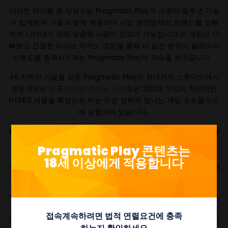
이러한 테이블 중 상당수는 Pragmatic Play의 크로마 솔루션 기술
이 탑재되어 기술과 함께 제공되어 사업 운영업체의 브랜드를 정확
하게 나타내기 위해 맞춤형 사용자 정의가 가능합니다.이 게임은 더
빠르고 간결한 라이브 카지노 경험을 통해 더 넓은 범위의 플레이어
선호도를 충족시키려는 Pragmatic Play의 약속을 보여줍니다.
4K 카메라 기술을 갖춘 Pragmatic Play의 현대적인 스튜디오에서
생중계되는 신규
라이브 카지노 타이틀
은 200개 이상의 혁신적인
HTML5 제품을 특징으로 하는 수상 경력에 빛나는 게임 포트폴리오
에 포함되여 있습니다.
Pragmatic Play의 최고 비즈니스 개발 책임자인 Yossi Barzely
는 다음과 같이 말씀하셨습니다
:
“새롭고 혁신적인 게임 유형과 함
Pragmatic Play 콘텐츠는
께 기존의 클래식 플레이어 즐겨찾기 범위를 정기적으로 향상시키
18세 이상에게 적용합니다
기 위해 최선을 다하고 있으며 현재 사용 가능한 추가 옵션에 기쁘게
생각합니다.
“새로운 테이블은 기존 카지노의 몰입도와 유사한 빠른 속도로 진행
되는 경험을 제공하며 가능한 한 다양한 플레이어에게 최고의 라이
접속계속하려면 법적 연렬요건에 충족
브 카지노를 제공하려는 우리의 추진력을 유지하는 데 도움이 될 것