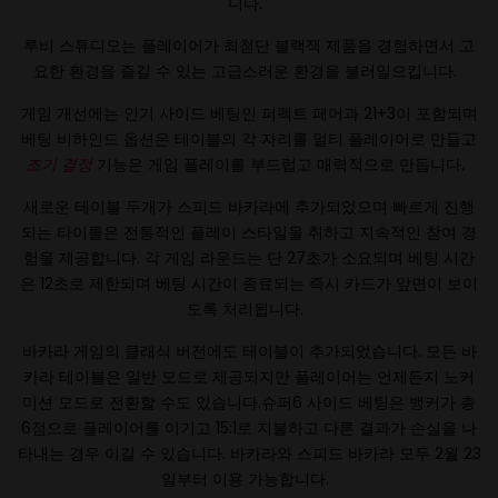
니다.
루비 스튜디오는 플레이어가 최첨단 블랙잭 제품을 경험하면서 고
요한 환경을 즐길 수 있는 고급스러운 환경을 불러일으킵니다.
게임 개선에는 인기 사이드 베팅인 퍼펙트 페어과 21+3이 포함되며
베팅 비하인드 옵션은 테이블의 각 자리를 멀티 플레이어로 만들고
조기
결정
기능은 게임 플레이를 부드럽고 매력적으로 만듭니다.
새로운 테이블 두개가 스피드 바카라에 추가되었으며 빠르게 진행
되는 타이틀은 전통적인 플레이 스타일을 취하고 지속적인 참여 경
험을 제공합니다. 각 게임 라운드는 단 27초가 소요되며 베팅 시간
은 12초로 제한되며 베팅 시간이 종료되는 즉시 카드가 앞면이 보이
도록 처리됩니다.
바카라 게임의 클래식 버전에도 테이블이 추가되었습니다. 모든 바
카라 테이블은 일반 모드로 제공되지만 플레이어는 언제든지 노커
미션 모드로 전환할 수도 있습니다.슈퍼6 사이드 베팅은 뱅커가 총
6점으로 플레이어를 이기고 15:1로 지불하고 다른 결과가 손실을 나
타내는 경우 이길 수 있습니다. 바카라와 스피드 바카라 모두 2월 23
일부터 이용 가능합니다.