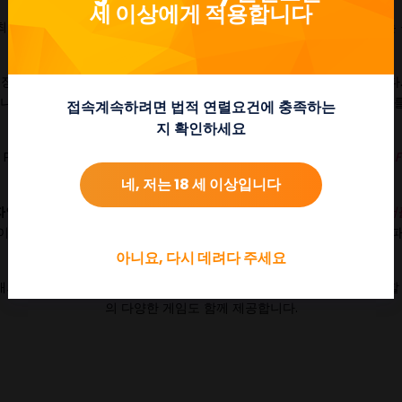
세 이상에게 적용합니다
 10,000개 또는 86,436개의 당첨방법을 제공할 수 있습니다. 릴에는
개도 추가될 수 있어 당첨 가능성을 크게 높여줍니다.
등장하면 각각 10, 15 또는 20개의 프리스핀으로 보너스 게임이 시작됩니
나올 와일드의 배수가 1배씩 증가합니다. 라운드에서 3개 이상의 스캐
접속계속하려면 법적 연렬요건에 충족하는
다.
지 확인하세요
 Pragmatic Play의 수상 경력 있는 포트폴리오에서
Big Bass Missio
Stone 메두사의 돌
을 이어 최신 슬롯으로 자리 잡았습니다.
네, 저는 18 세 이상입니다
자인 Irina Cornides는 다음과 같이 말했습니다.
“Pragmatic Play는
버
이즈™ 메커니즘을 특징으로 하는 시리즈의 세 번째 슬롯에는 임의 모디파
와 10,000배의 최대 당첨이 포함됩니다.”
아니요, 다시 데려다 주세요
 8개의 신규
온라인 슬롯
을 출시하고 있으며 단일 API 연동을 통해 플레이할
의 다양한 게임도 함께 제공합니다.