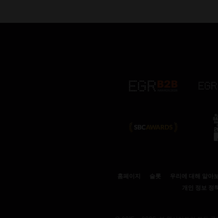
홈페이지
슬롯
우리에 대해 알아
개인 정보 정