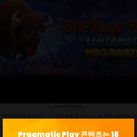
Generated image
와 기타 야생동물들이 6×7 그리드의 릴을 돌아다니며 최대 86,436개의 
만 나타나며 2배, 3배 또는 5배의 임의 배수를 가질 수 있습니다. 동일한 
Pragmatic Play 콘텐츠는 18
는 서로 곱해져 더 큰 당첨을 제공합니다.