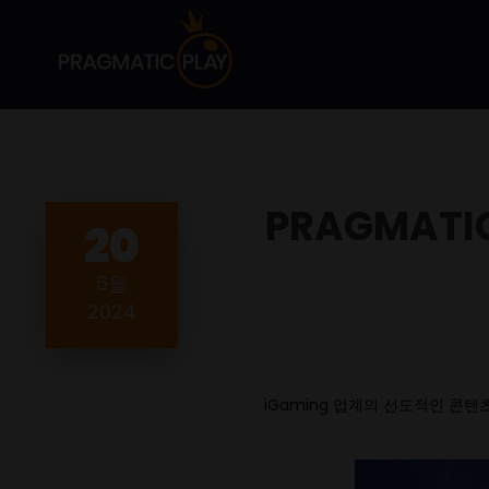
PRAGMAT
20
6월
2024
iGaming 업계의 선도적인 콘텐츠