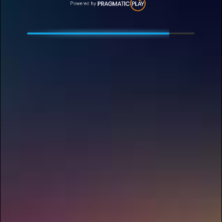
Te rog să confirmi că ai vârsta
legală pentru a continua
Da, am peste 18 ani
Nu, înapoi la pagina Home
Home
Games
Client Hub
Despre Noi