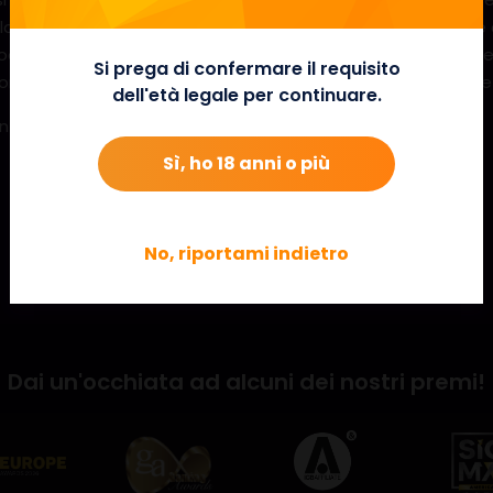
a durata della funzione, durante la quale il loro valore viene
ocatori vengono inizialmente assegnate quattro vite che v
Si prega di confermare il requisito
 Sono presenti anche i simboli diamante che possono portare a
dell'età legale per continuare.
on l’amo?
Sì, ho 18 anni o più
No, riportami indietro
Dai un'occhiata ad alcuni dei nostri premi!