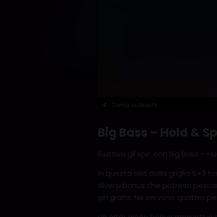
Torna ai Giochi
Big Bass – Hold & S
Riattiva gli spin con Big Bass – H
In questa slot dalla griglia 5×3 
diversi bonus che potresti pesca
giri gratis. Ne servono quattro p
Un altro gioco bonus aggiuntivo s