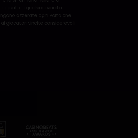
 aggiunto a qualsiasi vincita
engono azzerate ogni volta che
i giocatori vincite considerevoli.