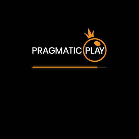
Conținutul realizat de
intermediul Marelui jackpot. Apariția a trei sau mai multe
Pragmatic Play este
simboluri scatter în timpul rotirilor gratuite declanșează
destinat persoanelor cu
din nou funcția cu o rotire suplimentară.
vârsta de peste 18 ani.
Informații de bază despre
joc
RTP:
96.50%
Te rog să confirmi că ai vârsta
legală pentru a continua
Da, am peste 18 ani
Premiile noastre
Nu, înapoi la pagina Home