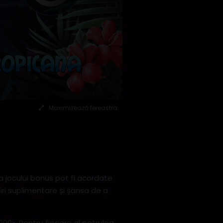
Maximizează fereastra
a jocului bonus pot fi acordate
iri suplimentare și șansa de a
.000x. Pentru fiecare al patrulea