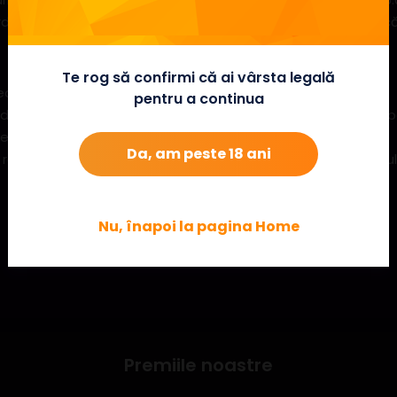
ă 10 rotiri suplimentare cu un multiplicator de câștig crescător
Te rog să confirmi că ai vârsta legală
ază jocul bonus cu 10-20 de rotiri gratuite
pentru a continua
dificatori înainte de începerea jocului bonus, acordând simbo
tele
Da, am peste 18 ani
 reactivează funcția cu 10 rotiri suplimentare și crescând mul
Nu, înapoi la pagina Home
Premiile noastre