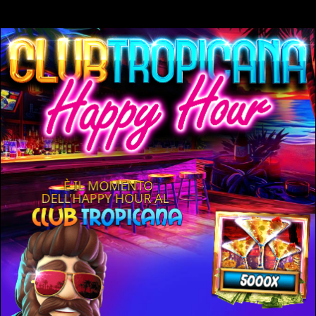
comparso, vengono assegnati 10 giri extra e il
moltiplicatore di vincita aumenta in questo modo:
prima 2x, poi 3x e infine 10x.
Caratteristiche principali:
Combina da 3 a 5 Scatter per attivare il gioco bonus
con 10-20 Free Spins.
Prima che la funzione abbia inizio, è possibile che
vengano applicati fino a cinque modificatori, i quali
assegnano Wild extra, simboli denaro, Free Spins e
tanto altro ancora.
Ogni quarto Wild che appare sui rulli, riattiva la
funzione con 10 giri extra e un moltiplicatore di vincita
crescente fino a 10x.
I contenuti di Pragmatic
Play sono destinati ad
adulti di 18 anni o più
Informazioni di base sul
gioco