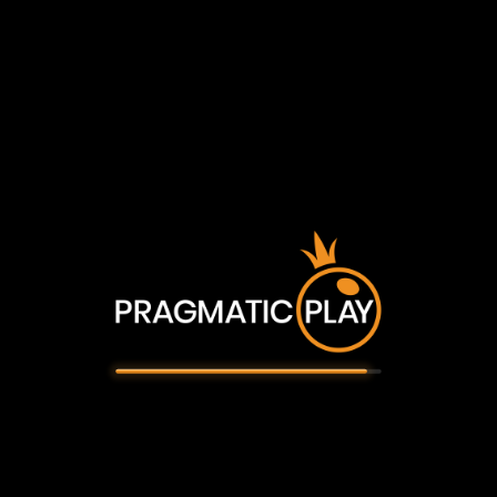
Premiile noastre
Conținutul realizat de
Pragmatic Play este
destinat persoanelor cu
vârsta de peste 18 ani.
Te rog să confirmi că ai vârsta
legală pentru a continua
Da, am peste 18 ani