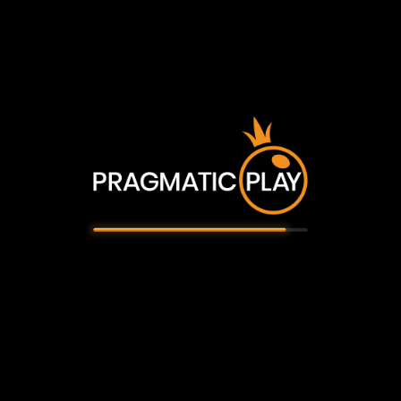
gheață acordă rerotiri. Funcția foc și gheață acordă o
combinație a celor două.
Conținutul realizat de
Fiecare colapsare înainte de declanșarea unei funcții
Pragmatic Play este
adaugă un multiplicator de câștig, care se aplică
destinat persoanelor cu
tuturor câștigurilor rezultate din mecanica bonus a
vârsta de peste 18 ani.
funcției
Informații de bază despre
joc
Te rog să confirmi că ai vârsta
RTP:
96.50%
legală pentru a continua
Da, am peste 18 ani
Premiile noastre
Nu, înapoi la pagina Home