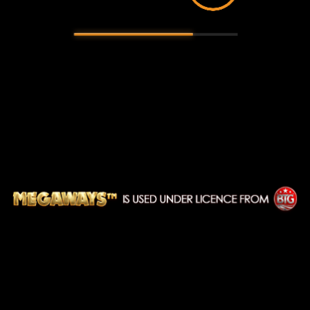
Te rog să confirmi că ai vârsta
legală pentru a continua
Da, am peste 18 ani
Nu, înapoi la pagina Home
Home
Games
Client Hub
Despre Noi