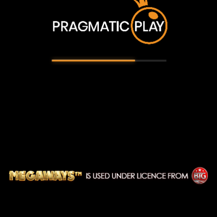
Dai un'occhiata ad alcuni dei nostri premi!
Si prega di confermare il requisito
dell'età legale per continuare.
Sì, ho 18 anni o più
No, riportami indietro
Home
Slot & Altri Giochi
Client Hub