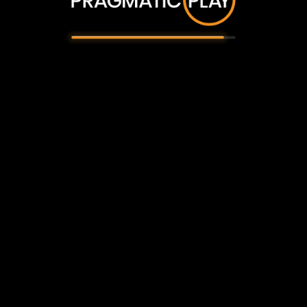
Te rog să confirmi că ai vârsta
legală pentru a continua
Da, am peste 18 ani
Nu, înapoi la pagina Home
Home
Games
Client Hub
Despre Noi