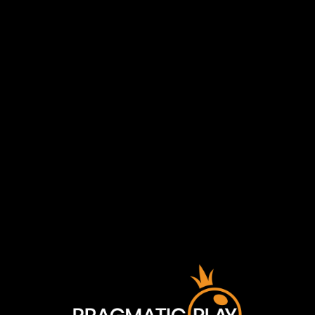
La ce te poți aștepta:
Între patru și șapte simboluri scatter pot declanșa
între 8 și 14 rotiri gratuite.
În timpul rotirilor gratuite, multiplicatorii de la React
Pair se aplică la câștigul total.
Simbolurile Scatter suplimentare din timpul bonusului
acordă rotiri gratuite suplimentare, ajutând la formare
câștigurilor de până la 5.000x.
Informații de bază despre
joc
Conținutul realizat de
RTP:
96.50%
Pragmatic Play este
destinat persoanelor cu
vârsta de peste 18 ani.
Premiile noastre