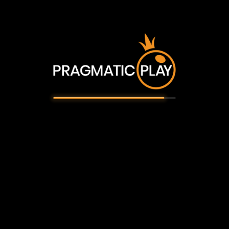
Pragmatic Play este
de bază acordă cinci jocuri gratuite suplimentare.
destinat persoanelor cu
vârsta de peste 18 ani.
Informații de bază despre
joc
RTP:
96.05%
Te rog să confirmi că ai vârsta
legală pentru a continua
Da, am peste 18 ani
Premiile noastre
Nu, înapoi la pagina Home