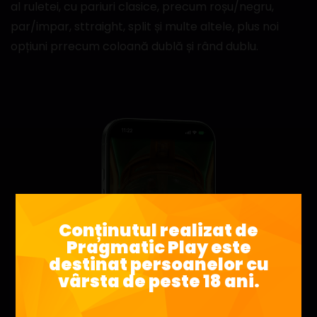
al ruletei, cu pariuri clasice, precum roșu/negru,
par/impar, sttraight, split și multe altele, plus noi
opțiuni prrecum coloană dublă și rând dublu.
Conținutul realizat de
Pragmatic Play este
destinat persoanelor cu
vârsta de peste 18 ani.