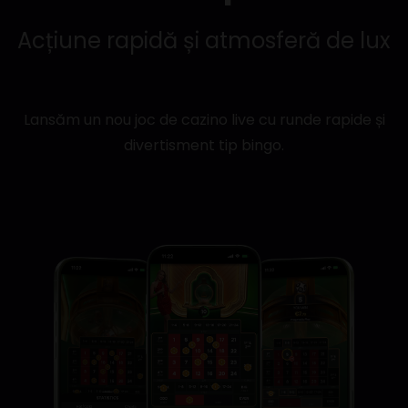
Acțiune rapidă și atmosferă de lux
Lansăm un nou joc de cazino live cu runde rapide și
divertisment tip bingo.