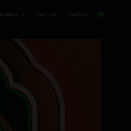
Empresa
Notícias
Contato