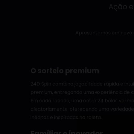
Ação e
Apresentamos um novo g
O sorteio premium
24D Spin combina jogabilidade rápida e int
premium, entregando uma experiência de ca
Em cada rodada, uma entre 24 bolas verme
aleatoriamente, oferecendo uma variedade
inéditas e inspiradas na roleta.
Familiar e inovador