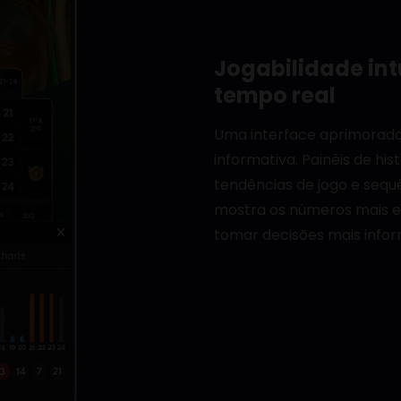
Jogabilidade int
tempo real
Uma interface aprimorada 
informativa. Painéis de 
tendências de jogo e sequ
mostra os números mais e
tomar decisões mais info