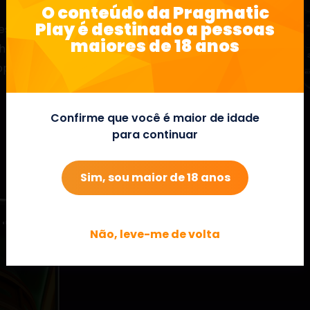
O conteúdo da Pragmatic
Play é destinado a pessoas
estilo de apostas da
maiores de 18 anos
ho/preto, ímpar/par,
 opções de coluna dupla e
Confirme que você é maior de idade
para continuar
Sim, sou maior de 18 anos
Não, leve-me de volta