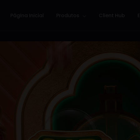
Página Inicial
Produtos
Client Hub