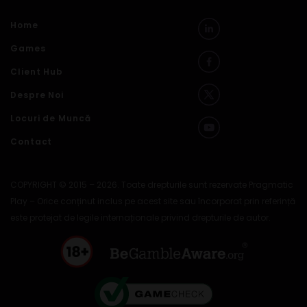
Home
Games
Client Hub
Despre Noi
Locuri de Muncă
Contact
COPYRIGHT © 2015 – 2026. Toate drepturile sunt rezervate Pragmatic
Play – Orice conținut inclus pe acest site sau încorporat prin referință
este protejat de legile internaționale privind drepturile de autor.