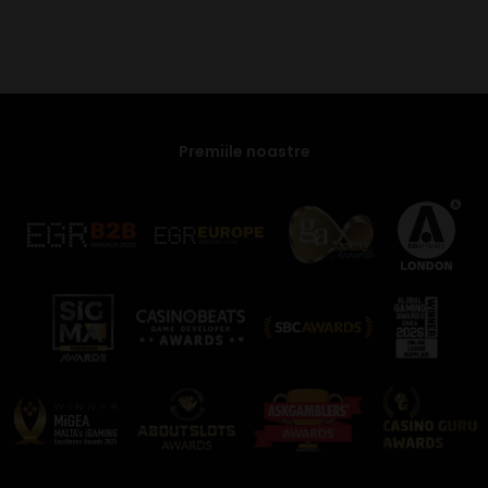
Premiile noastre