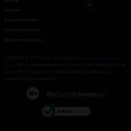
Kariyer
İletişim
Çerez Politikası
Gizlilik Politikası
Kullanım Koşulları
COPYRIGHT © 2015 – 2026. Tüm hakları, bir
Veridian (Cebelitarık)
Limited
iştiraki olan Pragmatic Play’e aittir. Bu web sitesinde bulunan
ya da atıfta bulunulan tüm içerikler uluslararası telif hakları
kapsamında korunmaktadır.