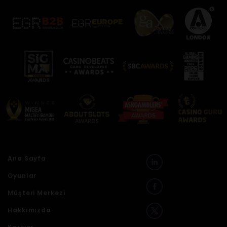
Ana Sayfa
Oyunlar
Müşteri Merkezi
Hakkımızda