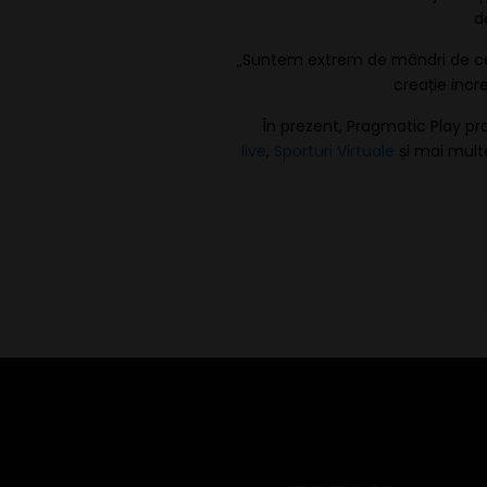
d
„Suntem extrem de mândri de cee
creație incr
În prezent, Pragmatic Play pr
live
,
Sporturi Virtuale
și mai mult