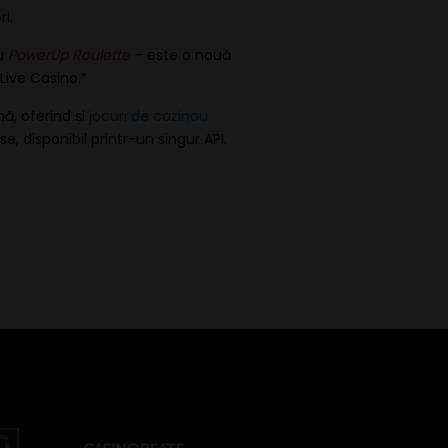
i.
cu
PowerUp Roulette
– este o nouă
Live Casino.”
ă, oferind și
jocuri de cazinou
, disponibil printr-un singur API.