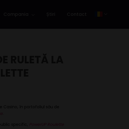
Compania
Știri
Contact
E RULETĂ LA
LETTE
e Casino, în portofoliul său de
te
.
ublic specific,
PowerUP Roulette