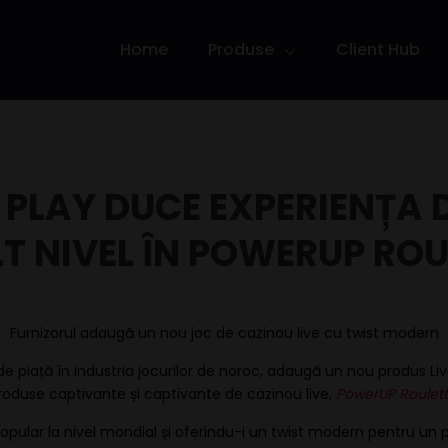
Home
Produse
Client Hub
PLAY DUCE EXPERIENȚA D
LT NIVEL ÎN POWERUP ROU
Furnizorul adaugă un nou joc de cazinou live cu twist modern
 de piață în industria jocurilor de noroc, adaugă un nou produs Liv
roduse captivante și captivante de cazinou live,
PowerUP Roulet
opular la nivel mondial și oferindu-i un twist modern pentru un p