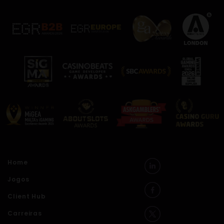
Home
Jogos
Client Hub
Carreiras