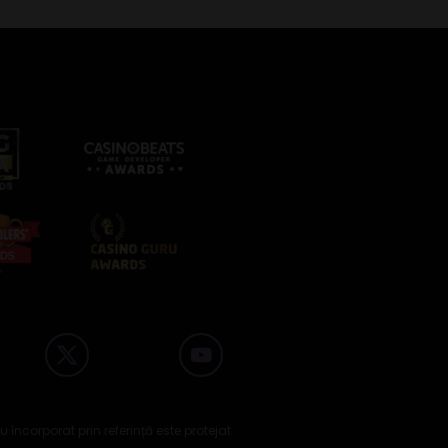
încorporat prin referință este protejat