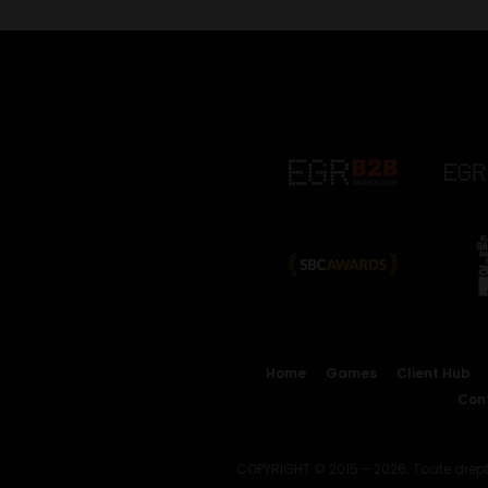
Home
Games
Client Hub
Con
COPYRIGHT © 2015 – 2026. Toate dreptur