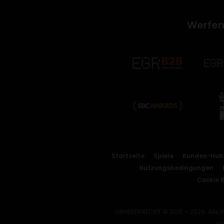
Werfen 
Startseite
Spiele
Kunden-Hub
Nutzungsbedingungen
Cookie R
URHEBERRECHT © 2015 – 2026. Alle Re
ei