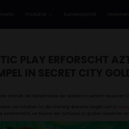
tseite
Produkte
Kundenportal
Unterne
IC PLAY ERFORSCHT AZ
MPEL IN SECRET CITY GO
eter enthüllt die Geheimnisse der Azteken in seinem neuesten On
bieter von Inhalten für die iGaming-Branche, begibt sich in
Secre
te Aztekenreich, wo Muster der Schlüssel zu großen Gewinnen si