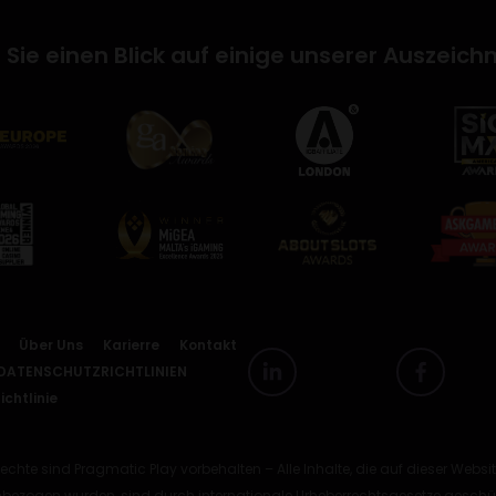
Sie einen Blick auf einige unserer Auszeic
Über Uns
Karierre
Kontakt
DATENSCHUTZRICHTLINIEN
ichtlinie
chte sind Pragmatic Play vorbehalten – Alle Inhalte, die auf dieser Websi
nbezogen wurden, sind durch internationale Urheberrechtsgesetze geschüt