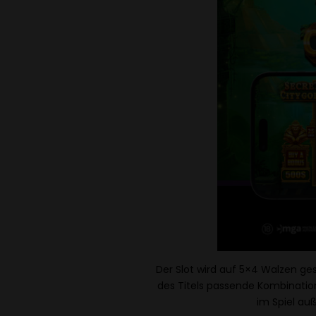
Der Slot wird auf 5×4 Walzen ge
des Titels passende Kombinatio
im Spiel au