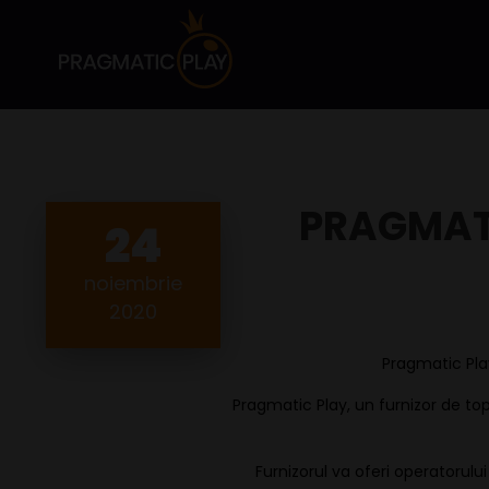
PRAGMATI
24
noiembrie
2020
Pragmatic Pla
Pragmatic Play, un furnizor de top
Furnizorul va oferi operatorului