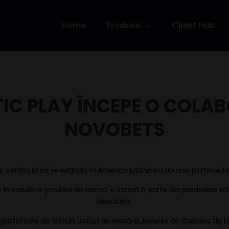
Home
Produse
Client Hub
C PLAY ÎNCEPE O COLA
NOVOBETS
y continuă să se extindă în America Latină cu un nou parteneri
 în industria jocurilor de noroc, a lansat o parte din produsele sa
Novobets.
 portofoliile de Sloturi, Jocuri de Masă și Jocurile de Cazinou tip