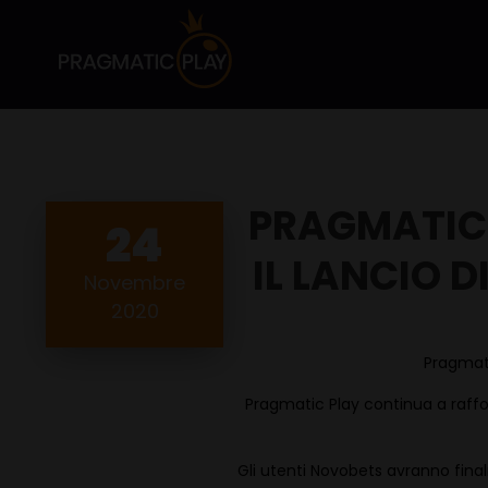
PRAGMATIC
24
IL LANCIO D
Novembre
2020
Pragmat
Pragmatic Play continua a raffor
Gli utenti Novobets avranno finalm