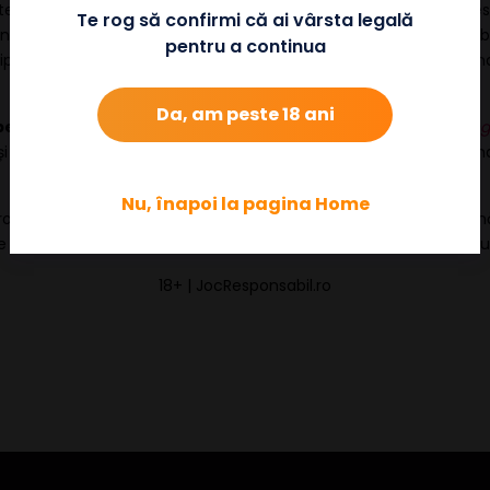
r oferă acces la jocul bonus cu 10 rotiri gratuite. În timpul acest
Te rog să confirmi că ai vârsta legală
ins între 2x-5x, 2x-10x sau 10x-25x, în funcție de numărul de sim
pentru a continua
tiplicatorii wild rămân pe role pe durata rotirilor gratuite, crescâ
câștiguri mari.
Da, am peste 18 ani
perațiuni la Pragmatic Play
, a declarat: „
Wild West Gold Blazin
x și un câștig maxim de 7.500x în populara serie de sloturi cu tem
Play.”
Nu, înapoi la pagina Home
roduce până la opt titluri noi de
sloturi de păcănele gratis
pe lună
e variante
bingo
ca parte a portofoliului său cu mai multe produse
18+ | JocResponsabil.ro