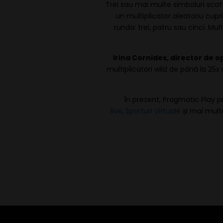
Trei sau mai multe simboluri scatte
un multiplicator aleatoriu cupr
runda: trei, patru sau cinci. Mul
Irina Cornides, director de o
multiplicatori wild de până la 25
În prezent, Pragmatic Play p
live
,
Sporturi Virtuale
și mai mult