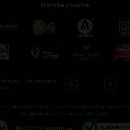
Premiile noastre
Despre Noi
Locuri de Muncă
tact
ile sunt rezervate Pragmatic Play – Orice conținut inclus pe acest site sau 
de legile internaționale privind drepturile de autor.