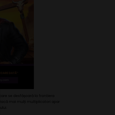
care se desfășoară la frontiera
 Dacă mai mulți multiplicatori apar
lui.