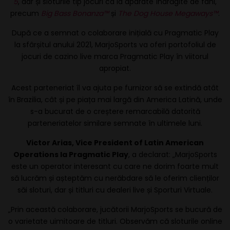
5
, dar și sloturile tip jocuri ca la aparate îndrăgite de fani,
precum
Big Bass Bonanza™
și
The Dog House Megaways™
.
După ce a semnat o colaborare inițială cu Pragmatic Play
la sfârșitul anului 2021, MarjoSports va oferi portofoliul de
jocuri de cazino live marca Pragmatic Play în viitorul
apropiat.
Acest parteneriat îl va ajuta pe furnizor să se extindă atât
în Brazilia, cât și pe piața mai largă din America Latină, unde
s-a bucurat de o creștere remarcabilă datorită
parteneriatelor similare semnate în ultimele luni.
Victor Arias, Vice President of Latin American
Operations la Pragmatic Play
, a declarat: „MarjoSports
este un operator interesant cu care ne dorim foarte mult
să lucrăm și așteptăm cu nerăbdare să le oferim clienților
săi sloturi, dar și titluri cu dealeri live și Sporturi Virtuale.
„Prin această colaborare, jucătorii MarjoSports se bucură de
o varietate uimitoare de titluri. Observăm că sloturile online