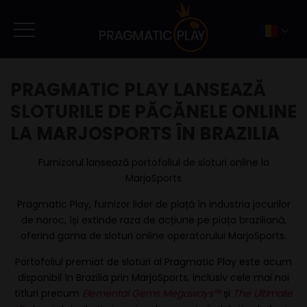
PRAGMATIC PLAY LANSEAZĂ
SLOTURILE DE PĂCĂNELE ONLINE
LA MARJOSPORTS ÎN BRAZILIA
Furnizorul lansează portofoliul de sloturi online la
MarjoSports
Pragmatic Play, furnizor lider de piață în industria jocurilor
de noroc, își extinde raza de acțiune pe piața braziliană,
oferind gama de sloturi online operatorului MarjoSports.
Portofoliul premiat de sloturi al Pragmatic Play este acum
disponibil în Brazilia prin MarjoSports, inclusiv cele mai noi
titluri precum
Elemental Gems Megaways™
și
The Ultimate