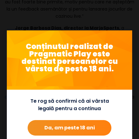
au fost foarte bine primite, motiv pentru care ne așteptăm
la un feedback asemănător și pentru lansarea jocurilor de
cazinou live.”
Jorge Barbosa Dias, director la MarjoSports
, a
adăugat: „Suntem încântați că, prin acest parteneriat cu
Pragmatic Play, le vom putea oferi jucătorilor noștri acces
Conținutul realizat de
la sloturi populare, în timp ce pregătim livrarea jocurilor
Pragmatic Play este
inovatoare de cazinou live. Această colaborare reprezintă
destinat persoanelor cu
un pas înainte pentru operatorul lider în Brazilia și, în
vârsta de peste 18 ani.
curând, în întreaga Americă Latină.”
În prezent, Pragmatic Play produce până la cinci titluri noi
de
sloturi de păcănele gratis
pe lună, oferind și
jocuri de
cazinou live
,
Sporturi Virtuale
și mai multe variante
bingo
ca
Te rog să confirmi că ai vârsta
parte a portofoliului său cu mai multe produse, disponibil
legală pentru a continua
printr-un singur API.
18+ | JocResponsabil.ro
Da, am peste 18 ani