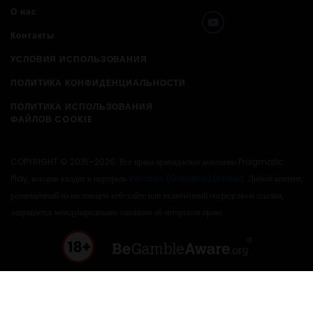
О нас
Контакты
УСЛОВИЯ ИСПОЛЬЗОВАНИЯ
ПОЛИТИКА КОНФИДЕНЦИАЛЬНОСТИ
ПОЛИТИКА ИСПОЛЬЗОВАНИЯ
ФАЙЛОВ COOKIE
COPYRIGHT © 2015–2026. Все права принадлежат компании Pragmatic
Play, которая входит в портфель
Veridian (Gibraltar) Limited
. Любой контент,
размещённый на настоящем веб-сайте или включённый посредством ссылки,
защищается международными законами об авторском праве.