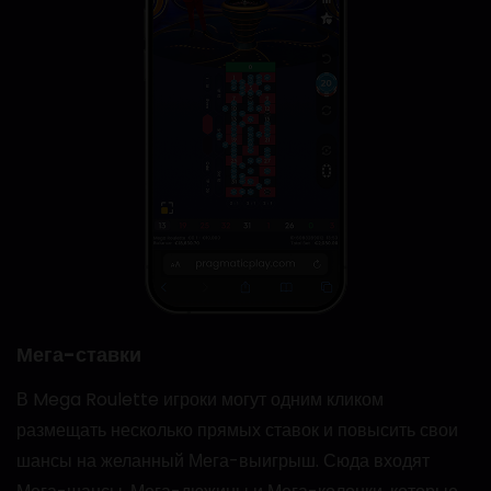
Мега-ставки
В Mega Roulette игроки могут одним кликом
размещать несколько прямых ставок и повысить свои
шансы на желанный Мега-выигрыш. Сюда входят