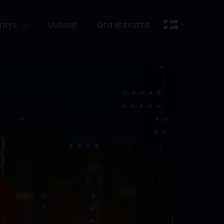
ritys
Uutiset
Ota yhteyttä