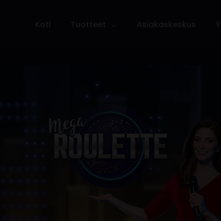
Koti
Tuotteet
Asiakaskeskus
Y