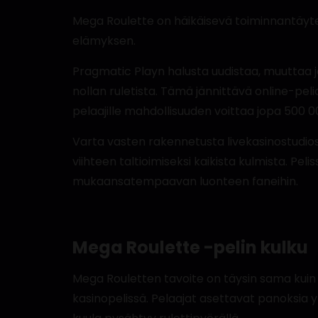
Mega Roulette on häikäisevä toiminnantäyte
elämyksen.
Pragmatic Playn halusta uudistaa, muuttaa j
nollan ruletista. Tämä jännittävä online-p
pelaajille mahdollisuuden voittaa jopa 500 0
Varta vasten rakennetusta livekasinostudio
viihteen taltioimiseksi kaikista kulmista. Peli
mukaansatempaavan luonteen faneihin.
Mega Roulette -pelin kulku
Mega Rouletten tavoite on täysin sama kuin
kasinopelissä. Pelaajat asettavat panoksia y