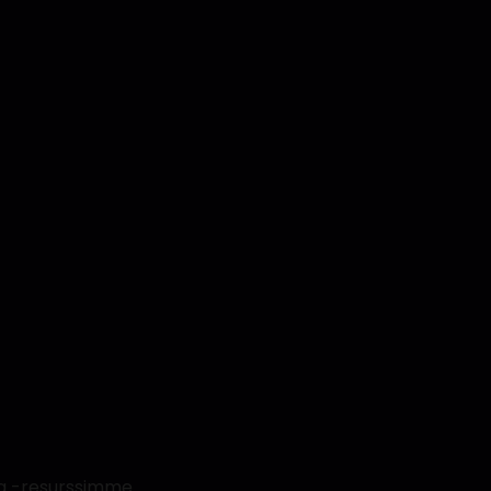
ia -resurssimme.