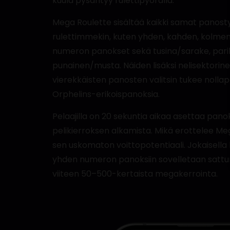
kuula pysähtyy rulettipyörällä.
Mega Roulette sisältää kaikki samat panosty
rulettimmekin, kuten yhden, kahden, kolmen,
numeron panokset sekä tusina/sarake, paril
punainen/musta. Näiden lisäksi nelisektorine
vierekkäisten panosten valitsin tukee nollape
Orphelins-erikoispanoksia.
Pelaajilla on 20 sekuntia aikaa asettaa pan
pelikierroksen alkamista. Mikä erottelee Me
sen uskomaton voittopotentiaali. Jokaisella k
yhden numeron panoksiin sovelletaan sattu
viiteen 50–500-kertaista megakerrointa.