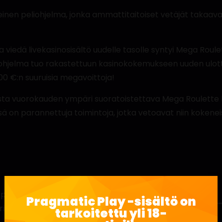
inen peliohjelma, jonka ammattitaitoiset vetäjät takaav
a viedä livekasinosisältö uudelle tasolle syntyi Mega Ro
eliohjelma tuo rakastettuun kasinokokemukseen uuden ulot
00 €:n suuruisia megavoittoja!
sta vuorokauden ympäri suoratoistettava Mega Roulette 
ssä on parannettuja toimintoja, jotka vetoavat niin kokeneis
 perinteisessä
Pragmatic Play -sisältö on
rittäessään arvata, mihin
tarkoitettu yli 18-