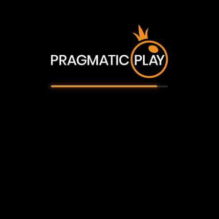
предназначен для лиц от 18
лет и старше.
Посмотрите на некоторые из наших наград!
Пожалуйста, подтвердите что вы
достигли совершеннолетия чтобы
продолжить
Да, мне 18 лет или больше
Нет, вернуться обратно
Home