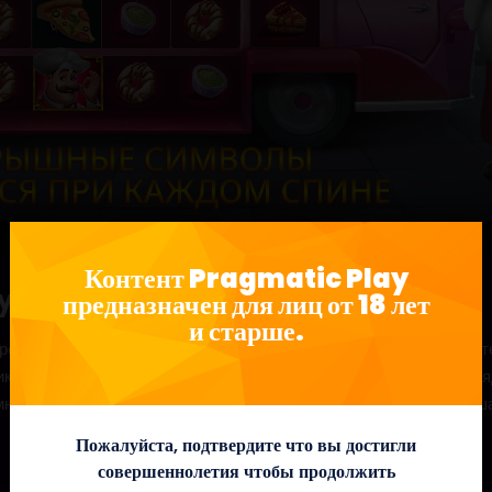
Контент Pragmatic Play
ys®
предназначен для лиц от 18 лет
и старше.
рецептами от шеф-повара в Yum Yum PowerWays, видео слоте 
чики — самые заказываемые блюда! Наблюдайте, как внешние р
й множитель начального выигрыша применяется ко всем выигрыш
Пожалуйста, подтвердите что вы достигли
совершеннолетия чтобы продолжить