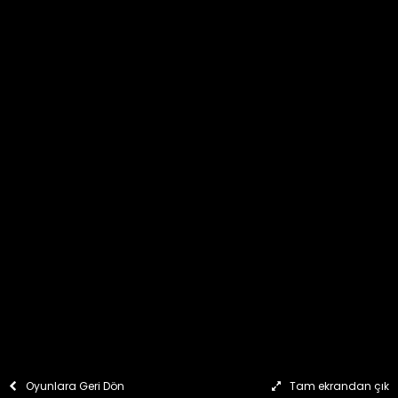
COPYRIGHT © 2015 – 2026. Tüm hakları, bir
Veridian (Cebelitarık)
Limited
iştiraki olan Pragmatic Play’e aittir. Bu web sitesinde bulunan
ya da atıfta bulunulan tüm içerikler uluslararası telif hakları
kapsamında korunmaktadır.
Oyunlara Geri Dön
Tam ekrandan çık