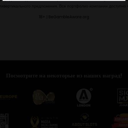
тивертикального предложения. Все портфолио компании доступно 
18+ | BeGambleAware.org
Посмотрите на некоторые из наших наград!