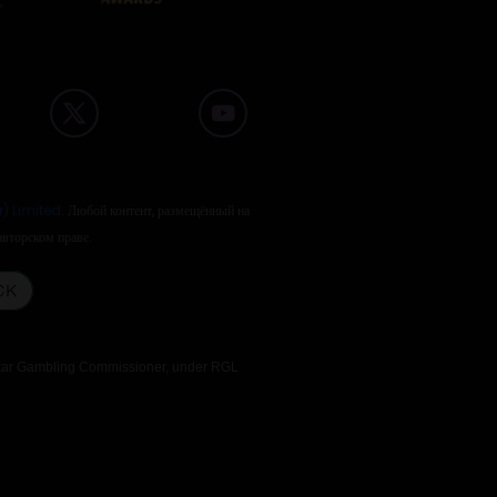
r) Limited
. Любой контент, размещённый на
вторском праве.