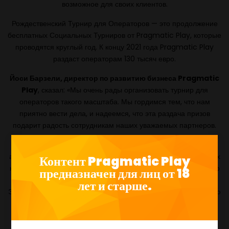
возможное для своих клиентов.
Рождественский Турнир для Операторов — это продолжение
бесплатных Социальных Турниров от Pragmatic Play, которые
проводятся круглый год. К концу 2021 года Pragmatic Play
раздаст операторам 130 тысяч евро.
Йоси Барзели, директор по развитию бизнеса Pragmatic
Play
, сказал: «Мы очень рады организовать турнир для
операторов такого масштаба. Мы гордимся тем, что нам
приятно вести дела, и надеемся, что эта раздача призов
подарит радость сотрудникам наших уважаемых партнеров.
Наряду с этими социальными турнирами, существует также
акция
Drops and Wins
, ориентированная на игроков, в рамках
Контент Pragmatic Play
которой мы ежемесячно раздаем игрокам 1 000 000 евро, что
предназначен для лиц от 18
существенно помогает операторам в стратегии удержания.
лет и старше.
Эти инновационные предложения представляют нашу миссию
— быть поставщиком, с которым хочет работать каждый
оператор».