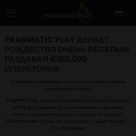
PRAGMATIC PLAY ДЕЛАЕТ
РОЖДЕСТВО ОЧЕНЬ ВЕСЕЛЫМ
РАЗДАВАЯ €100,000
ОПЕРАТОРАМ
К праздникам провайдер подготовил для своих клиентов
рождественский турнир
Pragmatic Play, ведущий поставщик контента для индустрии
iGaming, продолжает делать все возможное для своих
клиентов в праздничный сезон, поскольку он запускает
Рождественский Турнир для Операторов, который проходит с
8 по 19 декабря.