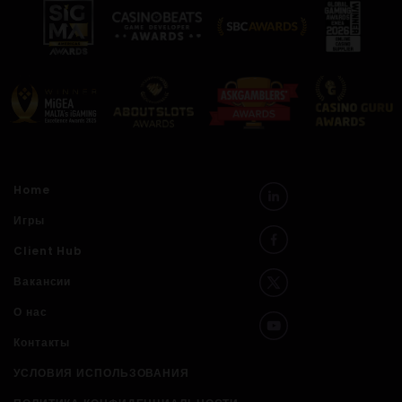
Home
Игры
Client Hub
Вакансии
О нас
Контакты
УСЛОВИЯ ИСПОЛЬЗОВАНИЯ