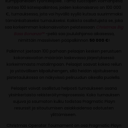
kumppaneiden työntekijöille. Tämä tuottajien voimanpesä
antaa 100 käteispalkintoa, joiden kokonaisarvo on 100 000
€, turnauksessa, jota voi hyvällä syyllä kutsua suurimmaksi
tämänkaltaiseksi turnaukseksi. Kaikista osallistujista se, joka
saa korkeimman kokonaisvoiton pelatessaan
Christmas Big
Bass Bonanza™
-peliä saa joululahjansa aikaisessa,
nimittäin massiivisen pääpalkinnon
50 000 €
!
Palkinnot jaetaan 100 parhaan pelaajan kesken perustuen
kokonaisvoiton määrään laskevassa järjestyksessä
korkeimmasta matalimpaan. Pelaajat saavat kokea reilun
ja ystävällisen kilpailuhengen, sillä heidän sijoituksensa
pistetaulukossa on näkyvissä peliruudun oikealla puolella.
Pelaajat voivat osallistua helposti turnaukseen osana
yksinkertaista rekisteröitymisprosessia. Koko turnauksen
sujuva ja saumaton kulku todistaa Pragmatic Playn
resurssit ja sitoutumisen asiakkaidensa odotusten
ylittämiseen.
Christmas Operator Tournament on osa Pragmatic Playn