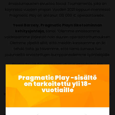
ilmaisturnausten sivustoa Social Tournaments, joka on
käynnissä vuoden ympäri. Vuoden 2021 loppuun mennessä
Pragmatic Play on antanut 130 000 € operaattoreille.
Yossi Barzely, Pragmatic Playn liiketoiminnan
kehitysjohtaja,
sanoi: “Olemme innoissamme
voidessamme järjestää näin suuren operaattoriturnauksen.
Olemme ylpeitä siitä, että meidän kanssamme on ilo
tehdä töitä, ja toivomme, että tämä turnaus tuo
joulumieltä arvostettujen kumppaneidemme työntekijöille.
Näiden Social Tournaments -turnausten lisäksi me
tarjoamme myös pelaajiin keskittyvän Drops and Wins -
Pragmatic Play -sisältö
kampanjan, jossa annamme 1 000 000 € joka kuukausi
pelaajille tavalla, joka auttaa operaattoreita pitämään
on tarkoitettu yli 18-
asiakkaansa todella merkittävällä tavalla. Nämä
vuotiaille
innovatiiviset kampanjat kuuluvat meidän missioomme olla
se tuottaja, jonka kanssa kaikki operaattorit haluavat
työskennellä.”