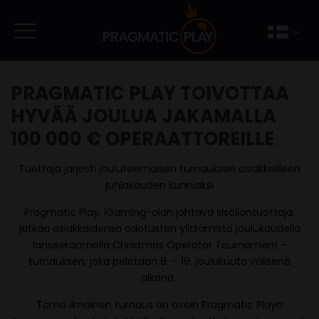
PRAGMATIC PLAY TOIVOTTAA
HYVÄÄ JOULUA JAKAMALLA
100 000 € OPERAATTOREILLE
Tuottaja järjesti jouluteemaisen turnauksen asiakkailleen
juhlakauden kunniaksi
Pragmatic Play, iGaming-alan johtava sisällöntuottaja,
jatkaa asiakkaidensa odotusten ylittämistä joulukaudella
lanseeraamalla Christmas Operator Tournament -
turnauksen, joka pelataan 8. – 19. joulukuuta välisenä
aikana.
Tämä ilmainen turnaus on avoin Pragmatic Playn