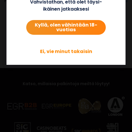
Pragmatic Play julkaisee nykyään jopa viisi
uutta kolikkopeliä
Vahvistathan, että olet täysi-
kuukaudessa sen lisäksi, että monipuoliseen tuotantoon
ikäinen jatkaaksesi
kuuluu myös
livekasino
– ja
bingo
-pelejä. Yrityksen koko
valikoima on saatavilla yhden APIn kautta.
Kyllä, olen vähintään 18-
vuotias
18+ | BeGambleAware.org
Ei, vie minut takaisin
Katso, millaisia palkintoja meiltä löytyy!