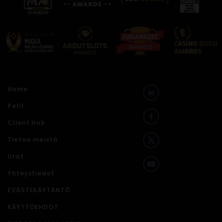
Home
Pelit
Client Hub
Tietoa meistä
Urat
Yhteystiedot
EVÄSTEKÄYTÄNTÖ
KÄYTTÖEHDOT