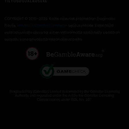
TIETOSUOJALAUSEKE
COPYRIGHT © 2015–2026. Kaikki oikeudet pidätetään Pragmatic
Playlle,
Veridian (Gibraltar) Limitedin
sijoitusyhtiölle. Kaikki tällä
verkkosivustolla oleva tai siihen viittaamalla sisällytetty sisältö on
suojattu kansainvälisillä tekijänoikeuslaeilla.