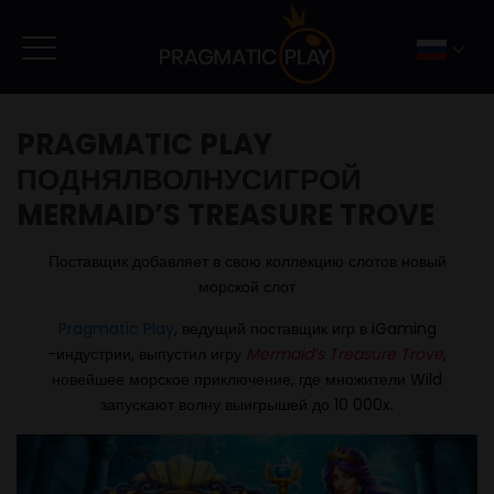
PRAGMATIC PLAY
ПОДНЯЛВОЛНУСИГРОЙ
MERMAID’S TREASURE TROVE
Поставщик добавляет в свою коллекцию слотов новый
морской слот
Pragmatic Play
, ведущий поставщик игр в iGaming
-индустрии, выпустил игру
Mermaid’s Treasure Trove
,
новейшее морское приключение, где множители Wild
запускают волну выигрышей до 10 000x.