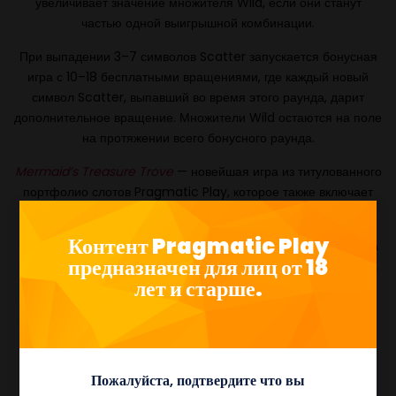
увеличивает значение множителя Wild, если они станут
частью одной выигрышной комбинации.
При выпадении 3–7 символов Scatter запускается бонусная
игра с 10–18 бесплатными вращениями, где каждый новый
символ Scatter, выпавший во время этого раунда, дарит
дополнительное вращение. Множители Wild остаются на поле
на протяжении всего бонусного раунда.
Mermaid’s Treasure Trove
— новейшая игра из титулованного
портфолио слотов Pragmatic Play, которое также включает
Jackpot Blaze
и
Sweet Rush Bonanza
.
Контент Pragmatic Play
Главный операционный директор Pragmatic Play Ирина
предназначен для лиц от 18
Корнидес заявила:
«
Mermaid’s Treasure Trove
— ещё одна
лет и старше.
морская приключенческая игра, в которой сочетание
множителей Wild и каскадных барабанов может привести к
получению выигрышей до 10 000x».
В настоящее время Pragmatic Play выпускает до восьми
Пожалуйста, подтвердите что вы
новых
слотов
в месяц, а также предлагает игры
live-казино
и