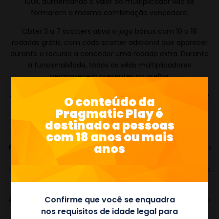
100x, aumentando o valor do multiplicador wild se
formarem a mesma combinação vencedora.
Obter 3 a 7 scatters ativa o jogo bónus com 10 a 18
rodadas grátis, com cada scatter adicional que aparecer
durante o recurso a conceder uma rodada extra. Durante
a funcionalidade, todos os wilds multiplicadores
permanecem presentes na grelha.
A
Mermaid’s Treasure Trove
é a última adição ao catálogo
O conteúdo da
premiado de slots da Pragmatic Play, seguindo-se ao
Pragmatic Play é
lançamento da
Jackpot Blaze
e
Sweet Rush Bonanza
.
destinado a pessoas
com 18 anos ou mais
Irina Cornides, diretora de operações na Pragmatic
anos
Play, disse:
“
A Mermaid’s Treasure Trove
é outra expedição
oceânica repleta de ação, onde multiplicadores wild e
bobinas em cascata se combinam para conceder ganhos
de até 10.000x.
Confirme que você se enquadra
Atualmente, a Pragmatic Play produz até oito novos
títulos
nos requisitos de idade legal para
de slot
por mês, além de oferecer jogos de
casino ao