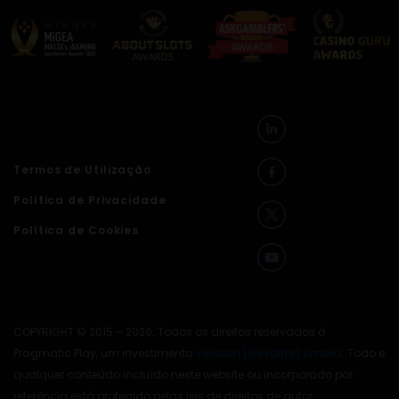
Termos de Utilização
Política de Privacidade
Política de Cookies
COPYRIGHT © 2015 – 2026. Todos os direitos reservados à
Pragmatic Play, um investimento
Veridian (Gibraltar) Limited
. Todo e
qualquer conteúdo incluído neste website ou incorporado por
referência está protegido pelas leis de direitos de autor