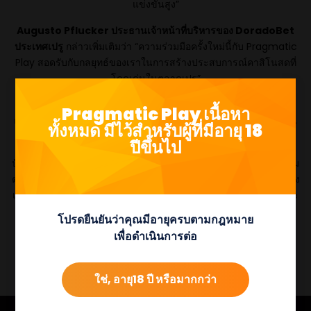
แข่งขันสูง”
Augusto Pflucker
ประธานเจ้าหน้าที่บริหารของ
DoradoBet
ประเทศเปรู
กล่าวเพิ่มเติมว่า “ความร่วมมือครั้งใหม่นี้กับ Pragmatic
Play สอดรับกับกลยุทธ์ของเราในการสร้างประสบการณ์คาสิโนสดที่
โดดเด่นในตลาดเปรู”
“Smart Studio มอบเครื่องมือที่ช่วยยกระดับการแสดงตัวตนของ
Pragmatic Play เนื้อหา
แบรนด์บนโต๊ะเกม และนำเสนอผลิตภัณฑ์ที่สมจริงและดึงดูดใจผู้เล่น
ทั้งหมด มีไว้สำหรับผู้ที่มีอายุ 18
ได้มากยิ่งขึ้น”
ปีขึ้นไป
ปัจจุบัน Pragmatic Play สร้าง
สล็อตออนไลน์
ใหม่ได้มากถึงแปดเกม
ต่อเดือน และในขณะเดียวกันก็ให้บริการ
คาสิโนสด
และ
เกมบิงโก
ซึ่ง
เป็นส่วนหนึ่งของพอร์ตโฟลิโอผลิตภัณฑ์ที่หลากหลายของแบรนด์และ
มีให้ใช้งานผ่าน API เดียว
โปรดยืนยันว่าคุณมีอายุครบตามกฎหมาย
เพื่อดำเนินการต่อ
ใช่, อายุ18 ปี หรือมากกว่า