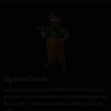
Big Bass Crash
หมุนรอกลุ้นรับรางวัลสูงสุดถึง €500,000 ไปกับชาวประมง
ขวัญใจมหาชน ตัวละครยอดนิยมจากซีรีส์สล็อต Big Bass สุด
ฮิต คำถามคือ—ชายคนหนึ่งจะจับปลาแบสได้มากแค่ไหนกัน
นะ?