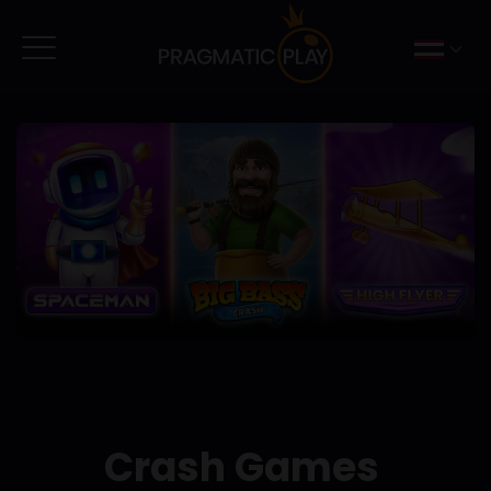
Crash Games