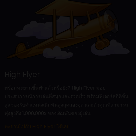
High Flyer
พร้อมทะยานขึ้นฟ้าแล้วหรือยัง? High Flyer มอบ
ประสบการณ์การเล่นที่สนุกและรวดเร็ว พร้อมฟีเจอร์สถิติขั้น
สูง รองรับตำแหน่งเดิมพันสูงสุดสองจุด และตัวคูณที่สามารถ
พุ่งสูงถึง 1,000,000x ของเดิมพันของผู้เล่น
ทะยานไปกับ High Flyer ได้เลย