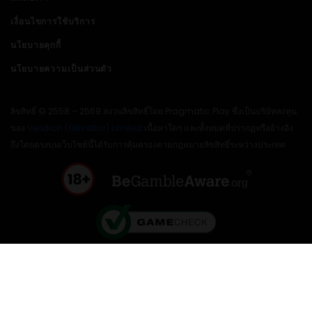
เงื่อนไขการใช้บริการ
นโยบายคุกกี้
นโยบายความเป็นส่วนตัว
ลิขสิทธิ์ © 2558 – 2569 สงวนลิขสิทธิ์โดย Pragmatic Play ซึ่งเป็นบริษัทลงทุน
ของ
Veridian (Gibraltar) Limited
เนื้อหาใดๆ และทั้งหมดที่ปรากฏหรืออ้างอิง
ถึงโดยตรงบนเว็บไซต์นี้ได้รับการคุ้มครองตามกฎหมายลิขสิทธิ์ระหว่างประเทศ