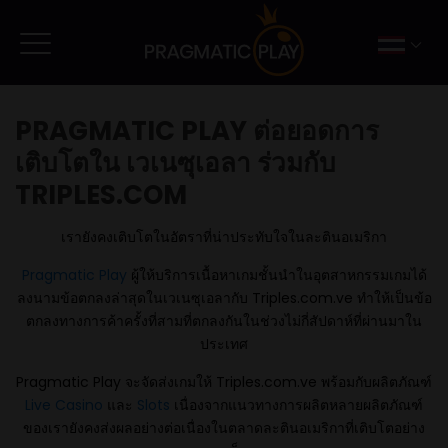
PRAGMATIC PLAY ต่อยอดการ
เติบโตใน เวเนซุเอลา ร่วมกับ
TRIPLES.COM
เรายังคงเติบโตในอัตราที่น่าประทับใจในละตินอเมริกา
Pragmatic Play
ผู้ให้บริการเนื้อหาเกมชั้นนำในอุตสาหกรรมเกมได้
ลงนามข้อตกลงล่าสุดในเวเนซุเอลากับ Triples.com.ve ทำให้เป็นข้อ
ตกลงทางการค้าครั้งที่สามที่ตกลงกันในช่วงไม่กี่สัปดาห์ที่ผ่านมาใน
ประเทศ
Pragmatic Play จะจัดส่งเกมให้ Triples.com.ve พร้อมกับผลิตภัณฑ์
Live Casino
และ
Slots
เนื่องจากแนวทางการผลิตหลายผลิตภัณฑ์
ของเรายังคงส่งผลอย่างต่อเนื่องในตลาดละตินอเมริกาที่เติบโตอย่าง