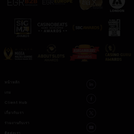
หน้าหลัก
เกม
Client Hub
เกี่ยวกับเรา
ร่วมงานกับเรา
ติดต่อเรา