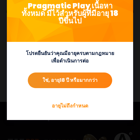
Pragmatic Play เนื้อหา
“การขยายข้อเสนอผลิตภัณฑ์ของเรามีความสำคัญอย่างยิ่งเนื่องจาก
ทั้งหมด มีไว้สำหรับผู้ที่มีอายุ 18
เราต้องการเติบโตและ Pragmatic Play เป็นพันธมิตรที่สมบูรณ์แบบ
สำหรับเราในการบรรลุเป้าหมายนี้”
ปีขึ้นไป
ปัจจุบัน Pragmatic Play สร้างชื่อ
สล็อต
ใหม่ได้สูงสุดห้ารายการต่อ
เดือนรวมถึงผลิตภัณฑ์
คาสิโนสด
และ
บิงโก
ผ่านการนำเสนอแบบ
หลายแนว คลังเกมทั้งหมดของ บริษัท มีให้ใช้งานผ่านการรวม API
เดียว
โปรดยืนยันว่าคุณมีอายุครบตามกฎหมาย
เพื่อดำเนินการต่อ
18+ | BeGambleAware.org
ใช่, อายุ18 ปี หรือมากกว่า
อายุไม่ถึงกำหนด
ดูรางวัลบางส่วนของเรา!