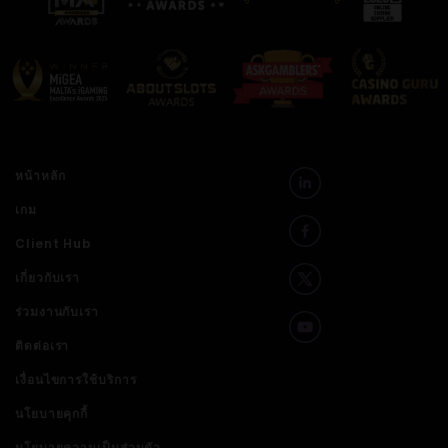
หน้าหลัก
เกม
Client Hub
เกี่ยวกับเรา
ร่วมงานกับเรา
ติดต่อเรา
เงื่อนไขการใช้บริการ
นโยบายคุกกี้
นโยบายความเป็นส่วนตัว