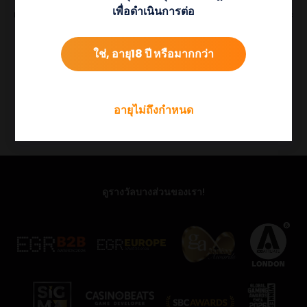
เพื่อดำเนินการต่อ
เดือน และในขณะเดียวกันก็ให้บริการ
คาสิโนสด
กีฬาเสมือนจริง
และ
บิงโก
ซึ่งเป็นส่วนหนึ่งของพอร์ตโฟลิโอผลิตภัณฑ์ที่หลากหลายของ
บริษัทและมีให้ใช้งานผ่าน API เดียว
ใช่, อายุ18 ปี หรือมากกว่า
18+ | BeGambleAware.org
อายุไม่ถึงกำหนด
ดูรางวัลบางส่วนของเรา!