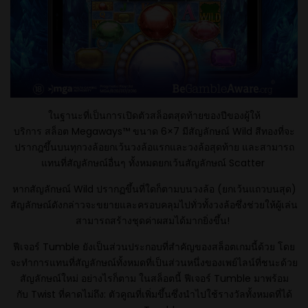
ในฐานะที่เป็นการเปิดตัวสล็อตสุดท้ายของปีของผู้ให้
บริการ สล็อต Megaways™ ขนาด 6×7 มีสัญลักษณ์ Wild สีทองที่จะ
ปรากฎขึ้นบนทุกวงล้อยกเว้นวงล้อแรกและวงล้อสุดท้าย และสามารถ
แทนที่สัญลักษณ์อื่นๆ ทั้งหมดยกเว้นสัญลักษณ์ Scatter
หากสัญลักษณ์ Wild ปรากฏขึ้นที่ใดก็ตามบนวงล้อ (ยกเว้นแถวบนสุด)
สัญลักษณ์ดังกล่าวจะขยายและครอบคลุมไปทั่วทั้งวงล้อซึ่งช่วยให้ผู้เล่น
สามารถสร้างชุดค่าผสมได้มากยิ่งขึ้น!
ฟีเจอร์ Tumble ยังเป็นส่วนประกอบที่สำคัญของสล็อตเกมนี้ด้วย โดย
จะทำการแทนที่สัญลักษณ์ทั้งหมดที่เป็นส่วนหนึ่งของเพย์ไลน์ที่ชนะด้วย
สัญลักษณ์ใหม่ อย่างไรก็ตาม ในสล็อตนี้ ฟีเจอร์ Tumble มาพร้อม
กับ Twist ที่คาดไม่ถึง: ตัวคูณที่เพิ่มขึ้นซึ่งนำไปใช้รางวัลทั้งหมดที่ได้