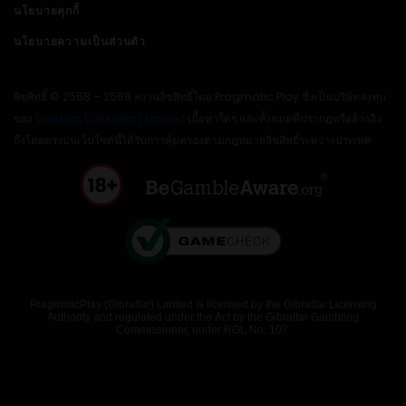
นโยบายคุกกี้
นโยบายความเป็นส่วนตัว
ลิขสิทธิ์ © 2558 – 2569 สงวนลิขสิทธิ์โดย Pragmatic Play ซึ่งเป็นบริษัทลงทุน
ของ
Veridian (Gibraltar) Limited
เนื้อหาใดๆ และทั้งหมดที่ปรากฏหรืออ้างอิง
ถึงโดยตรงบนเว็บไซต์นี้ได้รับการคุ้มครองตามกฎหมายลิขสิทธิ์ระหว่างประเทศ