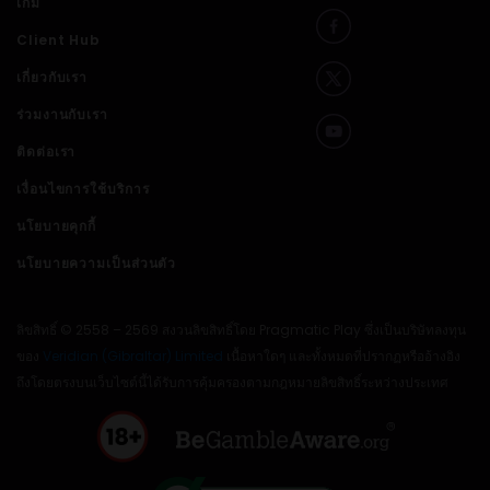
เกม
Client Hub
เกี่ยวกับเรา
ร่วมงานกับเรา
ติดต่อเรา
เงื่อนไขการใช้บริการ
นโยบายคุกกี้
นโยบายความเป็นส่วนตัว
ลิขสิทธิ์ © 2558 – 2569 สงวนลิขสิทธิ์โดย Pragmatic Play ซึ่งเป็นบริษัทลงทุน
ของ
Veridian (Gibraltar) Limited
เนื้อหาใดๆ และทั้งหมดที่ปรากฏหรืออ้างอิง
ถึงโดยตรงบนเว็บไซต์นี้ได้รับการคุ้มครองตามกฎหมายลิขสิทธิ์ระหว่างประเทศ