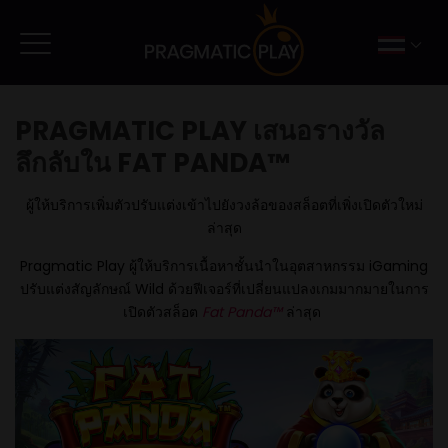
PRAGMATIC PLAY เสนอรางวัล
ลึกลับใน FAT PANDA™
ผู้ให้บริการเพิ่มตัวปรับแต่งเข้าไปยังวงล้อของสล็อตที่เพิ่งเปิดตัวใหม่
ล่าสุด
Pragmatic Play ผู้ให้บริการเนื้อหาชั้นนำในอุตสาหกรรม iGaming
ปรับแต่งสัญลักษณ์ Wild ด้วยฟีเจอร์ที่เปลี่ยนแปลงเกมมากมายในการ
เปิดตัวสล็อต
Fat Panda™
ล่าสุด