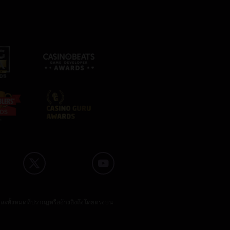
และทั้งหมดที่ปรากฏหรืออ้างอิงถึงโดยตรงบน