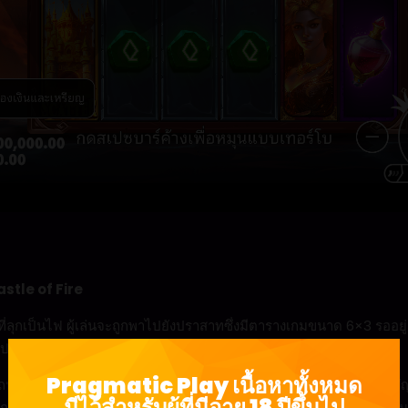
stle of Fire
่ลุกเป็นไฟ ผู้เล่นจะถูกพาไปยังปราสาทซึ่งมีตารางเกมขนาด 6×3 รออยู่ จ
้นไปจากซ้ายไปขวาเพื่อชนะรางวัล
Pragmatic Play เนื้อหาทั้งหมด
รากฏขึ้นบนรีลใดก็ได้ในระหว่างเกมหลัก เมื่อใดก็ตามที่ปรากฏขึ้น สั
มีไว้สำหรับผู้ที่มีอายุ 18 ปีขึ้นไป
ยกเว้นสัญลักษณ์ Scatter ซึ่งจะเป็นการเพิ่มจำนวนวิธีในการชนะในสปิ