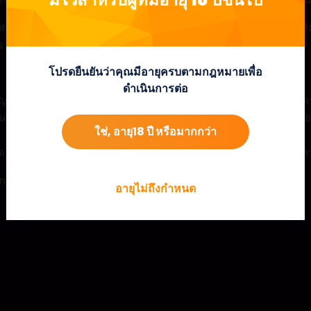
ราสาทเองสามารถปรากฏขึ้นที่ใดก็ได้บนตารางเกมในทุกสปิน หากมีสามส
ดยจะให้รางวัล 12 ฟรีเกมแก่ผู้เล่นสำหรับเริ่มเล่น
โปรดยืนยันว่าคุณมีอายุครบตามกฎหมายเพื่อ
ดำเนินการต่อ
ลักษณ์ Mystery ใดๆ ที่ปรากฏขึ้นจะยังติดอยู่บนวงล้อจนกว่าจะสิ้นสุ
นหน้าจอจะเปลี่ยนเป็นสัญลักษณ์การจ่ายแบบสุ่มเดียวกันจำนวนหนึ่ง ส
ใช่, อายุ18 ปี หรือมากกว่า
ด้โดยการหมุนให้ได้สัญลักษณ์ Scatter ตั้งแต่สามสัญลักษณ์ขึ้นไปในระ
s ได้ด้วยการซื้อโบนัสในเกมหลักในราคา 100x ของเดิมพันของผู้เล่น
อายุไม่ถึงกำหนด