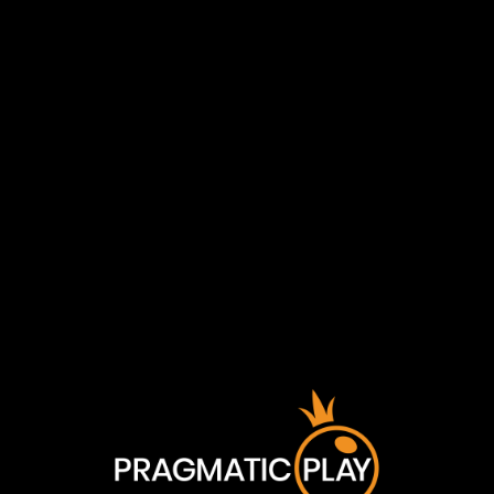
และเพิ่มขึ้นทีละ 1x สำหรับชัยชนะแต่ละครั้งที่มีสัญลักษณ์ดังกล่าว
เป็นส่วนหนึ่ง ทำให้สัญลักษณ์เหล่านี้เป็นกุญแจสำคัญในการปลด
ล็อกชัยชนะสูงสุดของสล็อต
ข้อมูลเกมพื้นฐาน
RTP:
96.05%
Pragmatic Play เนื้อหา
ดูรางวัลบางส่วนของเรา!
ทั้งหมด มีไว้สำหรับผู้ที่มีอายุ 18
ปีขึ้นไป
โปรดยืนยันว่าคุณมีอายุครบตามกฎหมาย