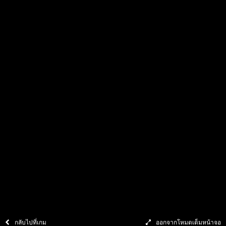
นโยบายความเป็นส่วนตัว
ลิขสิทธิ์ © 2558 – 2569 สงวนลิขสิทธิ์โดย Pragmatic Play ซึ่งเป็นบริษัทลงทุน
ของ
Veridian (Gibraltar) Limited
เนื้อหาใดๆ และทั้งหมดที่ปรากฏหรืออ้างอิง
ถึงโดยตรงบนเว็บไซต์นี้ได้รับการคุ้มครองตามกฎหมายลิขสิทธิ์ระหว่างประเทศ
กลับไปที่เกม
ออกจากโหมดเต็มหน้าจอ