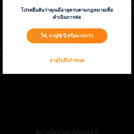
ึ้นไป จะเปิดเกมโบนัสพร้อม 15 ฟรีสปิน ในฟีเจอร์นี้ ชัยชนะทั้งหมดจะถ
โปรดยืนยันว่าคุณมีอายุครบตามกฎหมายเพื่อ
 3 อัน จะมอบฟรีสปินเพิ่มอีก 15 ครั้ง และฟีเจอร์สามารถรีทริกเกอร์ได้
ดำเนินการต่อ
ใช่, อายุ18 ปี หรือมากกว่า
Wild อย่างน้อยหนึ่งอันจะคูณด้วย 2x
ัลบอล ตั้งแต่ 3 อันขึ้นไป จะได้รับรางวัล 15 ฟรีสปิน
อายุไม่ถึงกำหนด
จอร์จะคูณด้วย 3x
ดูรางวัลบางส่วนของเรา!