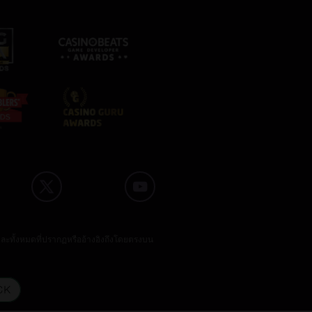
และทั้งหมดที่ปรากฏหรืออ้างอิงถึงโดยตรงบน