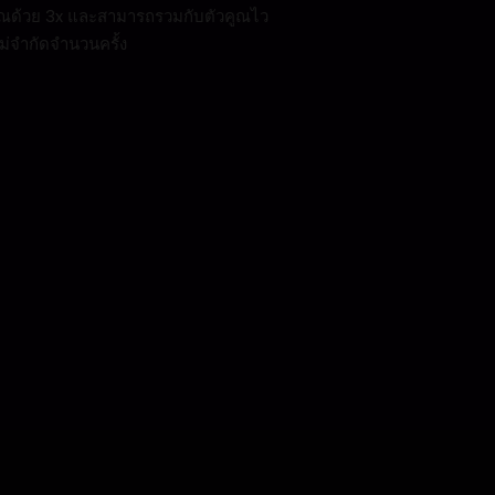
ูกคูณด้วย 3x และสามารถรวมกับตัวคูณไว
ไม่จำกัดจำนวนครั้ง