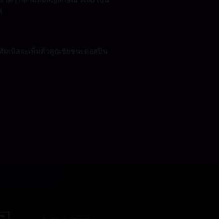
ิ
ัมเบิลจะเพิ่มตัวคูณชัยชนะต่อสปิน