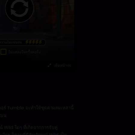
เต็มหน้าจอ
อร์ Tumble จะทำให้ชุดค่าผสมเหล่านี้
นบน
 Wild ใดๆ ที่เกิดจากการจับคู่
ะใดๆ ก็ตามที่มีสัญลักษณ์ Wild เป็น