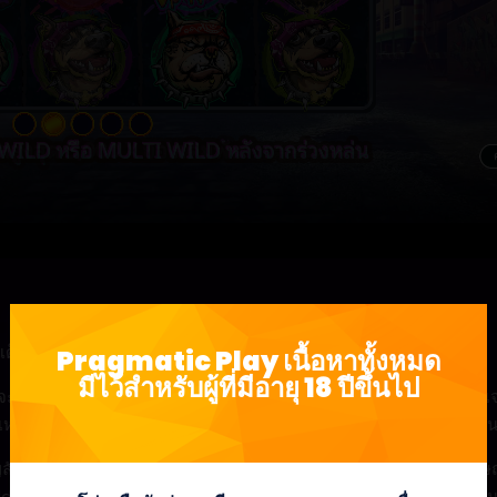
่เต็มไปด้วยเสียงเห่ากับ
The Big Dawgs
Pragmatic Play เนื้อหาทั้งหมด
มีไว้สำหรับผู้ที่มีอายุ 18 ปีขึ้นไป
ได้รับรางวัลเมื่อสร้างชุดค่าผสมสัญลักษณ์ในแนวนอนหรือแนวตั้ง ฟีเจ
่เหลือจะตกลงไปที่ด้านล่างของตารางและตำแหน่งว่างจะถูกเติมจากด้า
สัญลักษณ์ Super Wild จะปรากฏขึ้นตรงกลางของตำแหน่งที่ชนะ สัญลักษณ์
d อื่นๆ จะมีตัวคูณ x2 เพื่อเพิ่มโอกาสในการชนะ ซึ่งจะนำไปใช้กับชัยชน