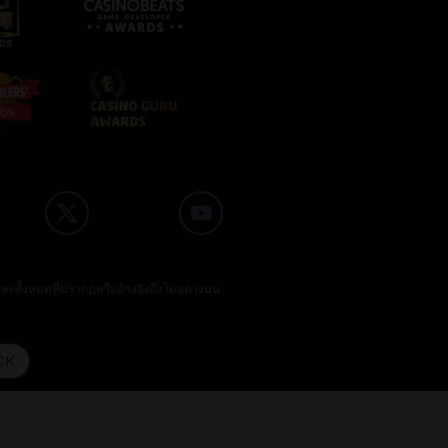
และทั้งหมดที่ปรากฏหรืออ้างอิงถึงโดยตรงบน