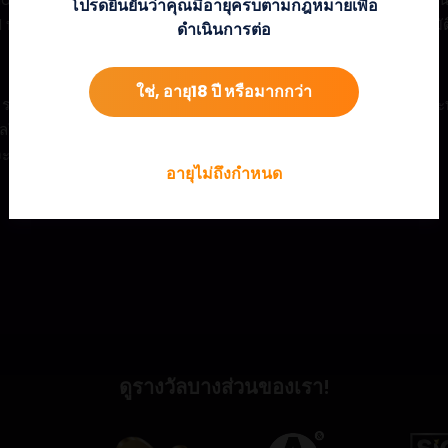
โปรดยืนยันว่าคุณมีอายุครบตามกฎหมายเพื่อ
ld บนหน้าจอหลังจากลำดับทัมเบิล จะได้รับตัวคูณเป็นรางวัลโดยอัตโนมัต
ดำเนินการต่อ
ใช่, อายุ18 ปี หรือมากกว่า
อบ Dirty DAWGS จะทำให้ผู้เล่นได้รับรางวัลเป็น 5 ฟรีเกม โดยแต่ละท
้เป็น 10 ซูเปอร์ฟรีสปิน โดยตัวคูณชัยชนะจะคงอยู่ตลอดทั้งรอบ
 จะทำงานในระหว่างรอบโบนัสนี้ ซึ่งมอบโอกาสมากมายในการชนะ
อายุไม่ถึงกำหนด
ดูรางวัลบางส่วนของเรา!