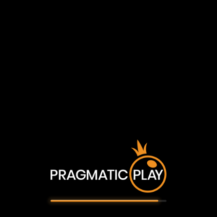
RTP:
96.47%
ดูรางวัลบางส่วนของเรา!
Pragmatic Play เนื้อหา
ทั้งหมด มีไว้สำหรับผู้ที่มีอายุ 18
ปีขึ้นไป
โปรดยืนยันว่าคุณมีอายุครบตามกฎหมาย
เพื่อดำเนินการต่อ