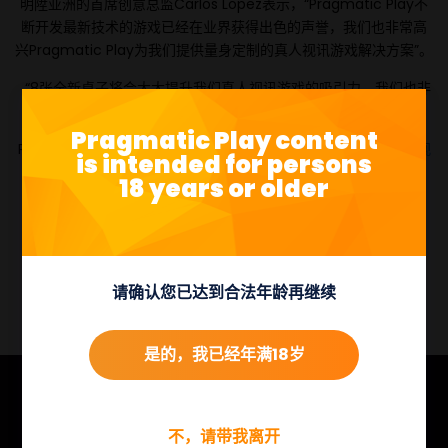
明陞亚洲的首席创意总监Carlos Lopez表示，“Pragmatic Play不
断开发最新技术的游戏已经在业界获得出色的声誉，我们也非常高
兴Pragmatic Play为我们提供量身定制的真人视讯游戏解决方案”。
“8张全新桌子将会大大提升我们真人视讯游戏的吸引力，我们也非
常希望不断加深和巩固和Pragmatic Play的合作关系”。
Pragmatic Play content
Pragmatic Play目前每月将会推出五款新
老虎机游戏
，加上
真人视
is intended for persons
讯游戏
及
宾果游戏
等，所有的游戏只需要一个API即可实现完美对
18 years or older
接。
18+ | BeGambleAware.org
请确认您已达到合法年龄再继续
是的，我已经年满18岁
浏览我们的奖项
不，请带我离开