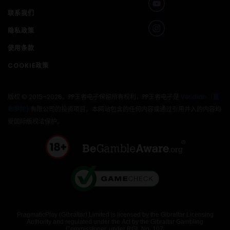
联系我们
隐私政策
使用条款
COOKIE政策
版权 © 2015–2026。PP王者电子保留所有权利，PP王者电子是
Veridian（直
布罗陀)
有限公司的投资项目。本网站包含的任何内容或通过引用并入的内容均
受国际版权法保护。