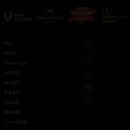
首页
老虎机
Client Hub
关于我们
加入我们
联系我们
隐私政策
使用条款
COOKIE政策